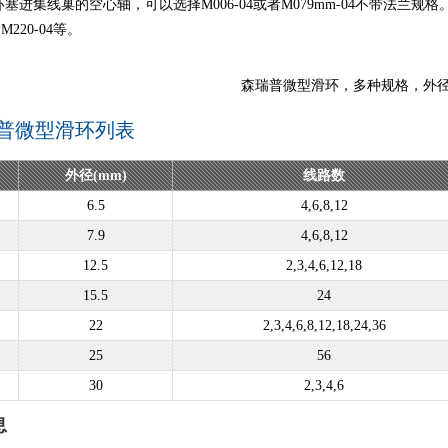
塞进集线巢的空心轴，可以选择M006-04或者M079mm-04不带法
、M220-04等。
森瑞普微型滑环，多种规格，外径最
普微型滑环列表
外径(mm)
线路数
6.5
4,6,8,12
7.9
4,6,8,12
12.5
2,3,4,6,12,18
15.5
24
22
2,3,4,6,8,12,18,24,36
25
56
30
2,3,4,6
息