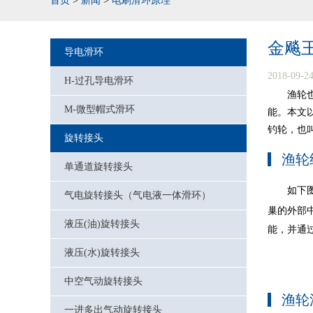
首页
>
新闻
>
电刷滑环原理
金飚王
导电滑环
2018-09-2
H-过孔导电滑环
渔轮
M-微型帽式滑环
能。本文以
钓轮，也叫
旋转接头
渔轮
单通道旋转接头
如下
气电旋转接头（气电液一体滑环）
巢的外部
液压(油)旋转接头
能，并通
液压(水)旋转接头
中空气动旋转接头
渔轮
一进多出气动旋转接头