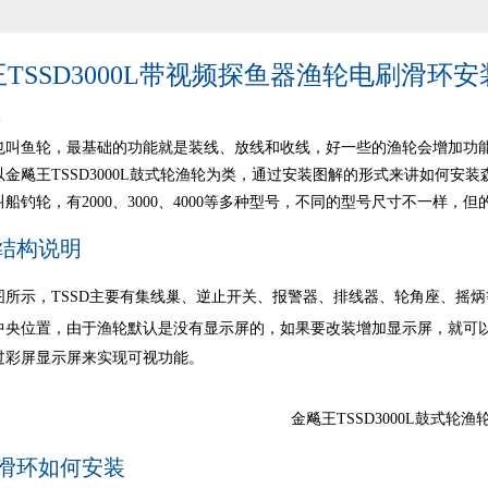
TSSD3000L带视频探鱼器渔轮电刷滑环
4
也叫鱼轮，最基础的功能就是装线、放线和收线，好一些的渔轮会增加功
金飚王TSSD3000L鼓式轮渔轮为类，通过安装图解的形式来讲如何安
船钓轮，有2000、3000、4000等多种型号，不同的型号尺寸不一样，
结构说明
图所示，TSSD主要有集线巢、逆止开关、报警器、排线器、轮角座、摇
中央位置，由于渔轮默认是没有显示屏的，如果要改装增加显示屏，就可
过彩屏显示屏来实现可视功能。
金飚王TSSD3000L鼓式轮渔
滑环如何安装