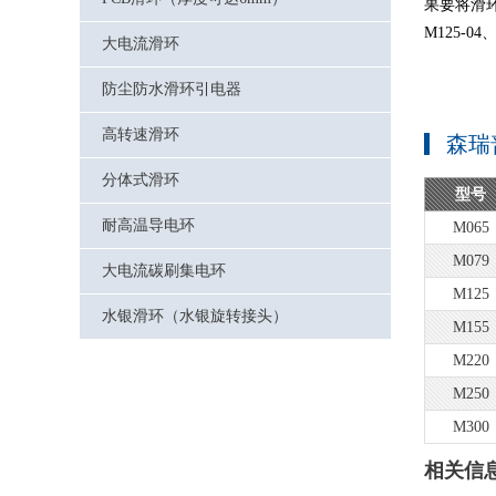
果要将滑环
M125-04
大电流滑环
防尘防水滑环引电器
高转速滑环
森瑞
分体式滑环
型号
耐高温导电环
M065
M079
大电流碳刷集电环
M125
水银滑环（水银旋转接头）
M155
M220
M250
M300
相关信