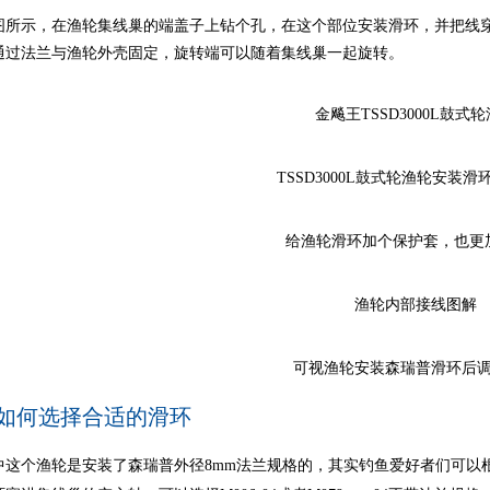
图所示，在渔轮集线巢的端盖子上钻个孔，在这个部位安装滑环，并把线
通过法兰与渔轮外壳固定，旋转端可以随着集线巢一起旋转。
金飚王TSSD3000L鼓式
TSSD3000L鼓式轮渔轮安装
给渔轮滑环加个保护套，也更
渔轮内部接线图解
可视渔轮安装森瑞普滑环后
如何选择合适的滑环
中这个渔轮是安装了森瑞普外径8mm法兰规格的，其实钓鱼爱好者们可以