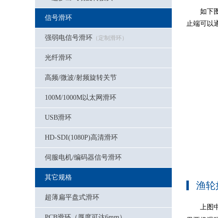
如下
信号滑环
止端可以
强弱电信号滑环
（定制滑环）
光纤滑环
高频/微波/射频旋转关节
100M/1000M以太网滑环
USB滑环
HD-SDI(1080P)高清滑环
伺服电机/编码器信号滑环
其它规格
渔轮
超薄扁平盘式滑环
上图
PCB滑环（厚度可达6mm）