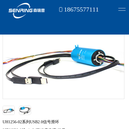
18675577111
首页
信号滑环
USB滑环
2组USB线（可选1~72路电）
>
>
>
UH1256-02系列USB2.0信号滑环