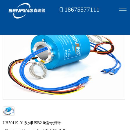
18675577111
首页
信号滑环
USB滑环
1组USB线（可选1~72路电）
>
>
>
UH50119-01系列USB2.0信号滑环