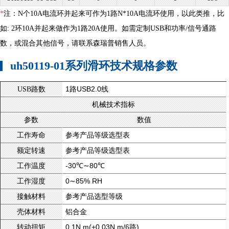
*
注：N个10A电流环并起来可作为1路N*10A电流环使用，以此类推，比
如: 2环10A并起来做作为1路20A使用。如需定制USB和功率/信号通路
数，或混合其他信号，请联系森瑞普销售人员。
uh50119-01系列滑环技术规格参数
1路USB2.0线
USB路数
机械技术指标
参数
数值
参考产品等级选型表
工作寿命
参考产品等级选型表
额定转速
-30℃∼80℃
工作温度
0∼85% RH
工作湿度
参考产品选型等级
接触材料
铝合金
壳体材料
0.1N.m(+0.03N.m/6路)
转动扭矩