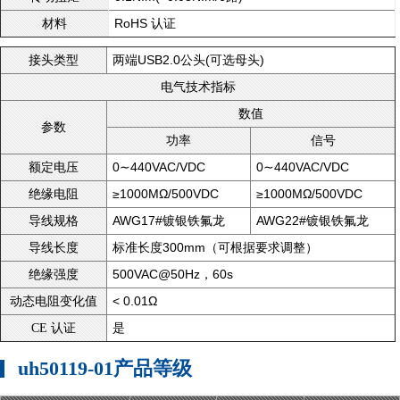
RoHS 认证
材料
两端USB2.0公头(可选母头)
接头类型
电气技术指标
数值
参数
功率
信号
0∼440VAC/VDC
0∼440VAC/VDC
额定电压
≥1000MΩ/500VDC
≥1000MΩ/500VDC
绝缘电阻
AWG17#镀银铁氟龙
AWG22#镀银铁氟龙
导线规格
标准长度300mm（可根据要求调整）
导线长度
500VAC@50Hz，60s
绝缘强度
< 0.01Ω
动态电阻变化值
是
CE 认证
uh50119-01产品等级