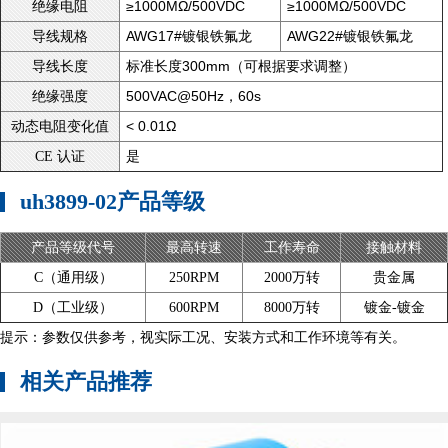
≥1000MΩ/500VDC
≥1000MΩ/500VDC
绝缘电阻
AWG17#镀银铁氟龙
AWG22#镀银铁氟龙
导线规格
标准长度300mm（可根据要求调整）
导线长度
500VAC@50Hz，60s
绝缘强度
< 0.01Ω
动态电阻变化值
是
CE 认证
uh3899-02产品等级
产品等级代号
最高转速
工作寿命
接触材料
C（通用级）
250RPM
2000万转
贵金属
D（工业级）
600RPM
8000万转
镀金-镀金
提示：参数仅供参考，视实际工况、安装方式和工作环境等有关。
相关产品推荐