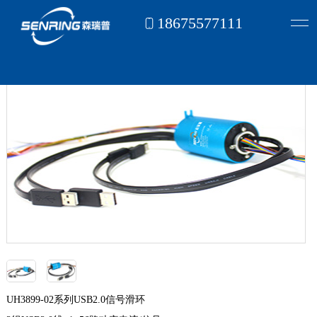
18675577111
首页
信号滑环
USB滑环
2组USB线（可选1~72路电）
>
>
>
UH3899-02系列USB2.0信号滑环