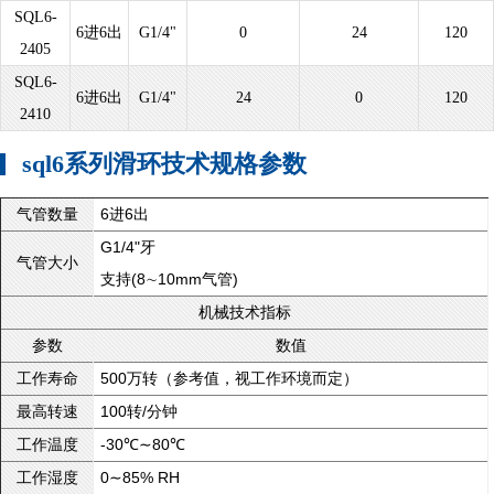
SQL6-
6进6出
G1/4"
0
24
120
2405
SQL6-
6进6出
G1/4"
24
0
120
2410
sql6系列滑环技术规格参数
6进6出
气管数量
G1/4"牙
气管大小
支持(8∼10mm气管)
机械技术指标
参数
数值
500万转（参考值，视工作环境而定）
工作寿命
100转/分钟
最高转速
-30℃∼80℃
工作温度
0∼85% RH
工作湿度