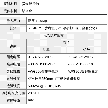
贵金属接触
接触材料
铝合金
壳体材料
正压：15Mpa
最大压力
＞24N.m（参考值，不同转速环境，会有变化）
扭矩
电气技术指标
数值
参数
功率
信号
0∼240VAC/VDC
0∼240VAC/VDC
额定电压
≥300MΩ/300VDC
≥300MΩ/300VDC
绝缘电阻
AWG30#镀银铁氟龙
AWG30#镀银铁氟龙
导线规格
标准长度250mm（可根据要求调整）
导线长度
500VAC@50Hz，60s
绝缘强度
<0.01Ω
动态电阻变化值
IP51
防护等级