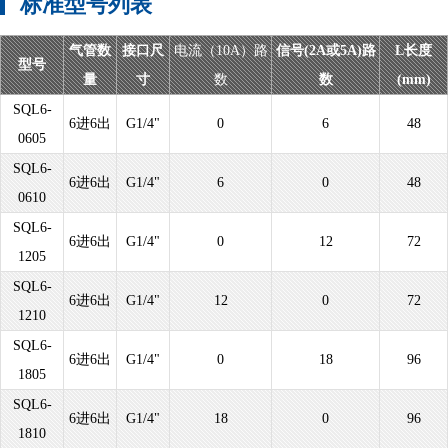
标准型号列表
气管数
接口尺
电流（10A）路
信号(2A或5A)路
L长度
型号
量
寸
数
数
(mm)
SQL6-
6进6出
G1/4"
0
6
48
0605
SQL6-
6进6出
G1/4"
6
0
48
0610
SQL6-
6进6出
G1/4"
0
12
72
1205
SQL6-
6进6出
G1/4"
12
0
72
1210
SQL6-
6进6出
G1/4"
0
18
96
1805
SQL6-
6进6出
G1/4"
18
0
96
1810