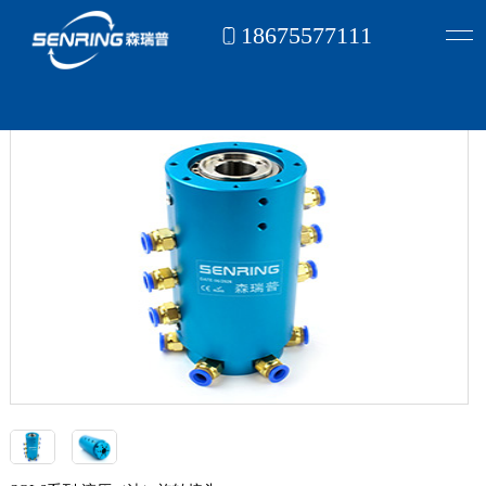
" name="description">
18675577111
首页
旋转接头
液压(油)旋转接头
>
>